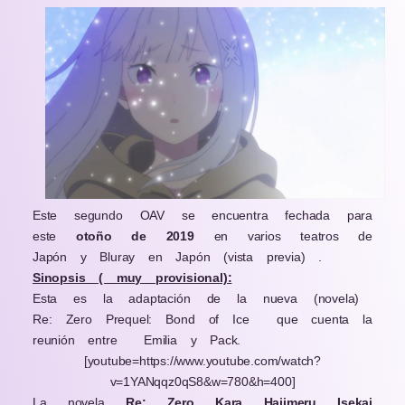
Este segundo OAV se encuentra fechada para
este
otoño de 2019
en varios teatros de
Japón y Bluray en Japón (vista previa) .
Sinopsis ( muy provisional):
Esta es la adaptación de la nueva (novela)
Re: Zero Prequel: Bond of Ice
que cuenta la
reunión entre
Emilia y Pack.
[youtube=https://www.youtube.com/watch?
v=1YANqqz0qS8&w=780&h=400]
La novela
Re: Zero Kara Hajimeru Isekai