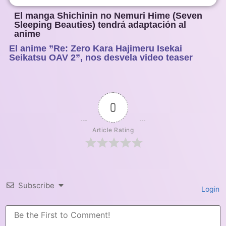
El manga Shichinin no Nemuri Hime (Seven
Sleeping Beauties) tendrá adaptación al
anime
El anime ”Re: Zero Kara Hajimeru Isekai
1
2
3
4
5
Seikatsu OAV 2”, nos desvela video teaser
0
Article Rating
Subscribe
Login