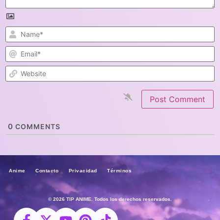
N
E
W
0
COMMENTS
Anime Contacto Privacidad Términos
© 2026 TIP ANIME. Todos los derechos reservados.