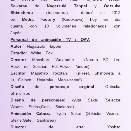
Seikatsu
de
Nagatsuki Tappei
y
Ootsuka
Shinichirou
(ilustradora) debutó en 2012
en
Media Factory
(Kadokawa) hoy en día
cuenta con 19 volúmenes relacionados con
Japón.
Personal de animación TV / OAV:
Autor
: Nagatsuki Tappei
Estudio
: White Fox
Director
: Masaharu Watanabe
(Naruto SD Lee
Rock no Seishun Full-Power Ninden)
Escritor
: Masahiro Yokotani
(¡Free!, Shimoneta a
Iu Gainen, Hataraku Maou-sama!)
Diseño de personaje original
: Ootsuka
Shinichirou
Diseño de personajes
: kyuta Sakai
(Selector
Wixoss, Steins;Gate, Sankarea)
Animación Cabeza
: kyuta Sakai
(Selector Wixoss,
Steins;Gate, Sankarea)
Director de arte
: Yoshito