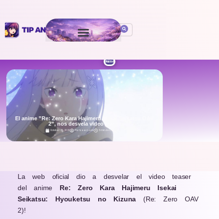
Anime
El anime ”Re: Zero Kara Hajimeru Isekai Seikatsu OAV
2”, nos desvela video teaser
October 29, 2020
Por
Isaac León
5 min de Lectura
.
La web oficial dio a desvelar el video teaser
del anime
Re: Zero Kara Hajimeru Isekai
Seikatsu: Hyouketsu no Kizuna
(Re: Zero OAV
2)!