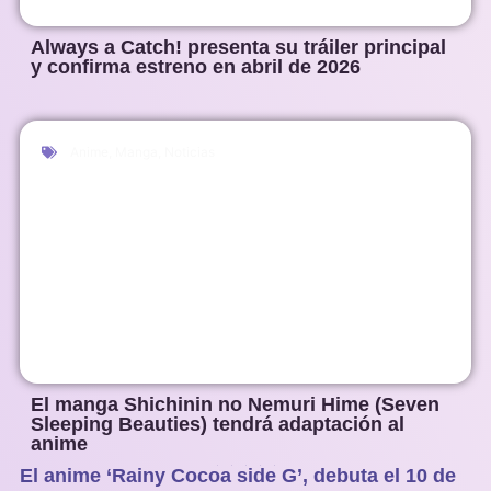
Always a Catch! presenta su tráiler principal
y confirma estreno en abril de 2026
Anime
,
Manga
,
Noticias
El manga Shichinin no Nemuri Hime (Seven
Sleeping Beauties) tendrá adaptación al
anime
El anime ‘Rainy Cocoa side G’, debuta el 10 de
1
2
3
4
5