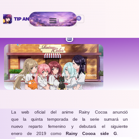
Anime
El anime ‘Rainy Cocoa side G’, debuta el 10 de enero
October 29, 2020
Por
Isaac León
5 min de Lectura
.
La web oficial del anime Rainy Cocoa anunció
que la quinta temporada de la serie sumará un
nuevo reparto femenino y debutará el siguiente
enero de 2019 como
Rainy Cocoa side G
.