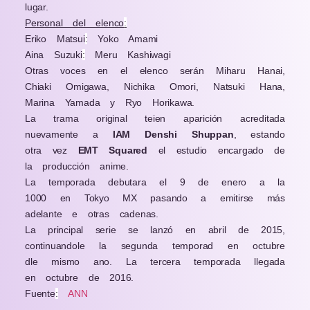
lugar.
Personal del elenco
:
Eriko Matsui
:
Yoko Amami
Aina Suzuki
:
Meru Kashiwagi
Otras voces en el elenco serán Miharu Hanai,
Chiaki Omigawa, Nichika Omori, Natsuki Hana,
Marina Yamada y Ryo Horikawa.
La trama original teien aparición acreditada
nuevamente a
IAM Denshi Shuppan
, estando
otra vez
EMT Squared
el estudio encargado de
la producción anime.
La temporada debutara el 9 de enero a la
1000 en Tokyo MX pasando a emitirse más
adelante e otras cadenas.
La principal serie se lanzó en abril de 2015,
continuandole la segunda temporad en octubre
dle mismo ano. La tercera temporada llegada
en octubre de 2016.
Fuente
:
ANN