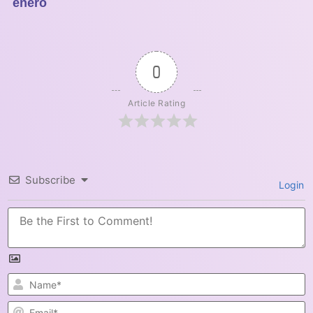
enero
0
Article Rating
Subscribe
Login
N
E