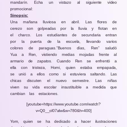
mandarín. Echa un vistazo al siguiente video
promocional:
Sinopsis:
Una mañana lluviosa en abril. Las flores de
cerezo son golpeadas por la lluvia y flotan en
el charco. Los estudiantes de secundaria entran
por la puerta de la escuela, llevando varios
colores de paraguas.”Buenos días, Ren” saludó
Yua a Ren, vistiendo medias mojadas frente al
armario de zapatos. Cuando Ren se enfrentó a
ella con tristeza, Homi, quien estaba empapada,
se unió a ellos como si estuviera saltando. Las
chicas discuten el nuevo semestre. Las niñas
viven su vida escolar insustituible a medida que
cambian las estaciones.
[youtube=https://www.youtube.com/watch?
v=Q0__ol07alw&w=780&h=400]
Yom, quien se ha dedicado a hacer ilustraciones