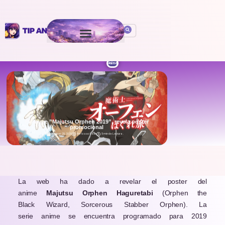
Anime
El anime ”Majutsu Orphen 2019”, revela póster
promocional
October 29, 2020
Por
Isaac León
5 min de Lectura
.
La web ha dado a revelar el poster del
anime
Majutsu Orphen Haguretabi
(
Orphen the
Black Wizard, Sorcerous Stabber Orphen
)
. La
serie anime se encuentra programado para 2019