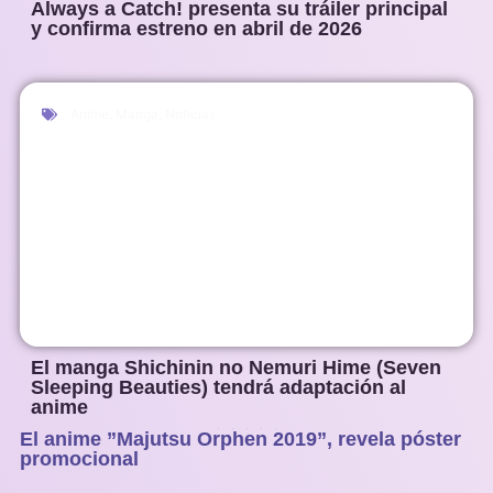
Always a Catch! presenta su tráiler principal
y confirma estreno en abril de 2026
Anime
,
Manga
,
Noticias
El manga Shichinin no Nemuri Hime (Seven
Sleeping Beauties) tendrá adaptación al
anime
El anime ”Majutsu Orphen 2019”, revela póster
1
2
3
4
5
promocional