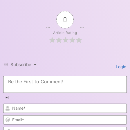
0
Article Rating
Subscribe
Login
N
E
W