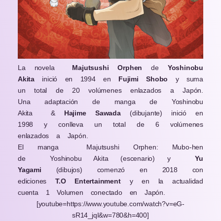
La novela
Majutsushi Orphen
de
Yoshinobu
Akita
inició en 1994 en
Fujimi Shobo
y suma
un total de 20 volúmenes enlazados a Japón.
Una adaptación de manga de Yoshinobu
Akita
&
Hajime Sawada
(dibujante) inició en
1998 y conlleva un total de 6 volúmenes
enlazados a Japón.
El manga
Majutsushi Orphen: Mubo-hen
de
Yoshinobu Akita (escenario) y
Yu
Yagami
(dibujos) comenzó en 2018 con
ediciones
T.O Entertainment
y en la actualidad
cuenta 1 Volumen conectado en Japón.
[youtube=https://www.youtube.com/watch?v=eG-
sR14_jqI&w=780&h=400]