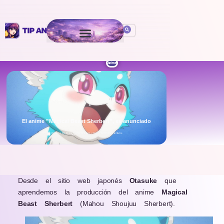
Anime
El anime ”Magical Beast Sherbert”, es anunciado
October 29, 2020
Por
Isaac León
5 min de Lectura
.
Desde el sitio web japonés
Otasuke
que
aprendemos la producción del anime
Magical
Beast Sherbert
(Mahou Shoujuu Sherbert).