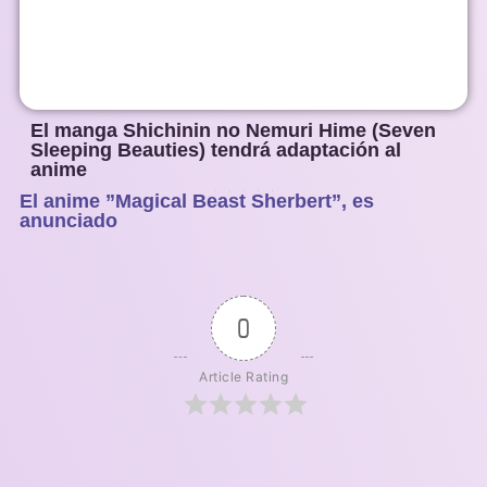
El manga Shichinin no Nemuri Hime (Seven
Sleeping Beauties) tendrá adaptación al
anime
El anime ”Magical Beast Sherbert”, es
1
2
3
4
5
anunciado
0
Article Rating