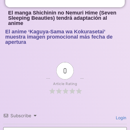
El manga Shichinin no Nemuri Hime (Seven
Sleeping Beauties) tendrá adaptación al
anime
El anime ‘Kaguya-Sama wa Kokurasetai’
1
2
3
4
5
muestra imagen promocional más fecha de
apertura
0
Article Rating
Subscribe
Login