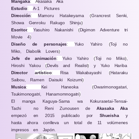
Mangaka
: A
kasaka Aka
Estudio
:
A-1 Pictures
Dirección
:
Mamoru Hatakeyama
(
Grancrest Senki,
Showa Genroku Rakugo Shinju
)
Escritor
:
Yasuhiro Nakanishi
(
Digimon Adventure tri
Movie 4
)
Diseño de personajes
:
Yuko Yahiro
(
Toji no
Miko, Diabolik Lovers
)
Jefe de animación
:
Yuko Yahiro
(
Toji no Miko
)
,
Hiroshi Yakou
(
Devils and Realist
)
y Yuko Hariba
Director
artístico
:
Risa Wakabayashi
(
Hataraku
Saibou, Ramen Daisuki Koizumi
)
Musica
:
Kei Haneoka
(
Owarimonogatari,
Tsukimonogatri, Hanamomnogatri
)
El manga Kaguya-Sama wa Kokurasetai-Tensai-
Tachi no Reni Zunousen de
Akasaka Aka
empezó en 2015 publicado por
Shueisha
y
hasta ahora conlleva un total de 11 volúmenes
impresos en Japón.