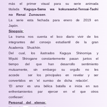
más el primer visual para su serie animada
titulada ‘
Kaguya-Sama wa kokurasetai-Tensai-Tachi
no Renai Zunousen
.
La serie esta fechada para enero de 2019 en
Japón.
Sinopsis
:
La trama nos cuenta el loco diario vivir de los
integrantes del consejo estudiantil de la gran
Academia Shuichiin.
Del cual, los ilustrados Kaguya Shinomiya y
Miyuki Shirogane constantemente pasan juntos el
tiempo del que han desarrollo sentimiento
mutuamente, sin embargo su orgullo no les
accede ser los principales en revelar y ser
convertidos en ‘el sumiso de dicha relación’.
‘El amor es una bélica batalla e inicia en sus
enfrentamientos par ejercer en el que otros
confiesen’.
Personal del elenco
: