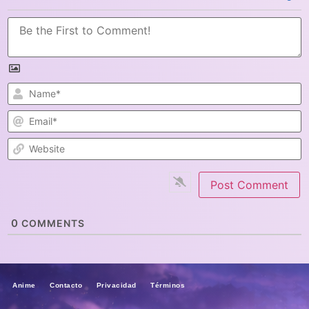
N
E
W
0
COMMENTS
Anime Contacto Privacidad Términos