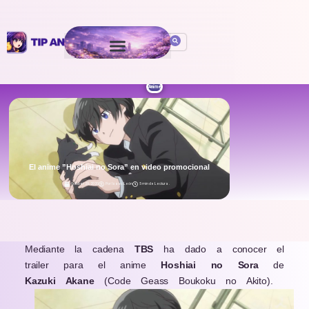
Anime
El anime ”Hoshiai no Sora” en video promocional
October 29, 2020
Por
Isaac León
5 min de Lectura
.
Mediante la cadena
TBS
ha dado a conocer el
trailer para el anime
Hoshiai no Sora
de
Kazuki Akane
(Code Geass Boukoku no Akito).