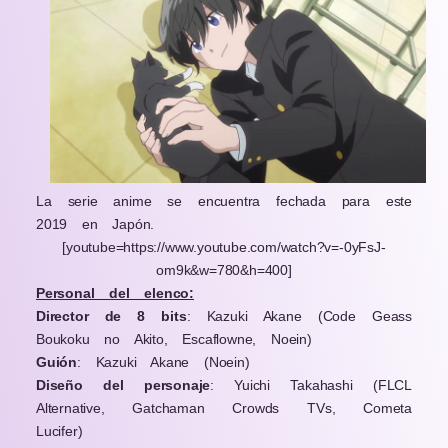
La serie anime se encuentra fechada para este
2019 en Japón.
[youtube=https://www.youtube.com/watch?v=-0yFsJ-
om9k&w=780&h=400]
Personal del elenco:
Director de 8 bits
: Kazuki Akane (Code Geass
Boukoku no Akito, Escaflowne, Noein)
Guión
: Kazuki Akane (Noein)
Diseño del personaje
: Yuichi Takahashi (FLCL
Alternative, Gatchaman Crowds TVs, Cometa
Lucifer)