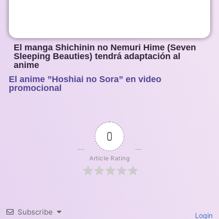
El manga Shichinin no Nemuri Hime (Seven
Sleeping Beauties) tendrá adaptación al
anime
El anime ”Hoshiai no Sora” en video
1
2
3
4
5
promocional
0
Article Rating
Subscribe
Login