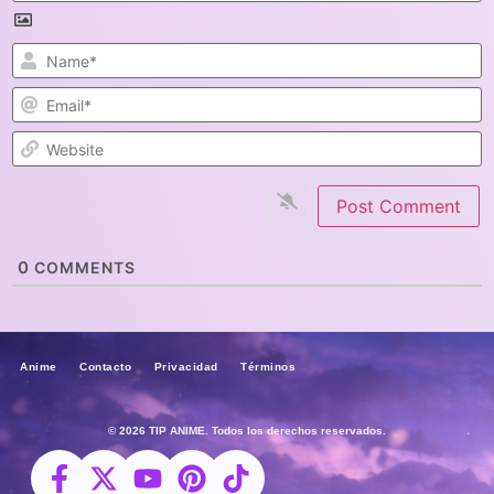
N
E
W
0
COMMENTS
Anime Contacto Privacidad Términos
© 2026 TIP ANIME. Todos los derechos reservados.