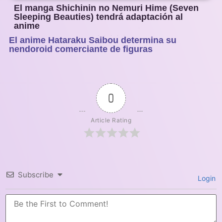
El manga Shichinin no Nemuri Hime (Seven
Sleeping Beauties) tendrá adaptación al
anime
El anime Hataraku Saibou determina su
1
2
3
4
5
nendoroid comerciante de figuras
0
Article Rating
Subscribe
Login