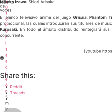
2
Mikako Izawa
:
Shiori Arisaka
reparto
de
0
voces
1
El elenco televisivo anime del juego
Grisaia: Phantom T
8
promocional, las cuales introducirán sus titulares de mús
P
Kurosaki
.
En todo el ámbito distribuido reintegrará sus
o
concurrente.
r
I
s
[youtube htt
a
a
c
L
Share this:
e
ó
Reddit
n
Threads
5
m
in