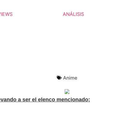
VIEWS
ANÁLISIS
Anime
evando a ser el elenco mencionado;