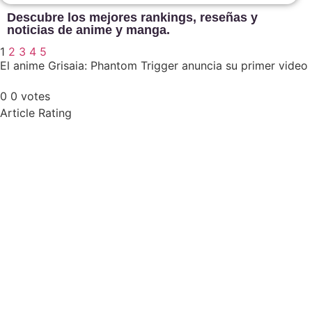
Descubre los mejores rankings, reseñas y
noticias de anime y manga.
1
2
3
4
5
El anime Grisaia: Phantom Trigger anuncia su primer vide
0
0
votes
Article Rating