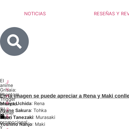
NOTICIAS
RESEÑAS Y RE
El
J
anime
u
Grisaia:
Phantom
n
En la imagen se puede apreciar a Rena y Maki conll
Trigger
e
Maaya Uchida
:
Rena
anuncia
su
2
Ayane Sakura
:
Tohka
primer
5
Kaori Tanezaki
:
Murasaki
video
promocional
,
Yoshino Nanjo
:
Maki
y