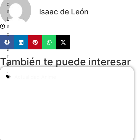
d
Isaac de León
e
L
e
c
t
u
r
También te puede interesar
a
.
Actualidad Anime