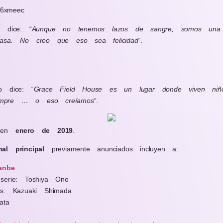
/x6xmeec
o dice: “
Aunque no tenemos lazos de sangre, somos una fa
asa. No creo que eso sea felicidad
“.
5 min de Lectura
.
o dice: “
Grace Field House es un lugar donde viven niño
siempre … o eso creíamos
“.
e en
enero de 2019
.
l principal
previamente anunciados incluyen a:
anbe
serie: Toshiya Ono
es: Kazuaki Shimada
ata
s