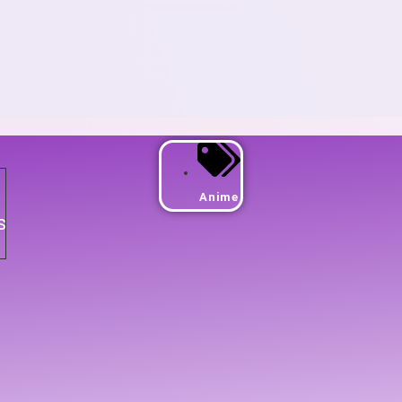
Anime
S