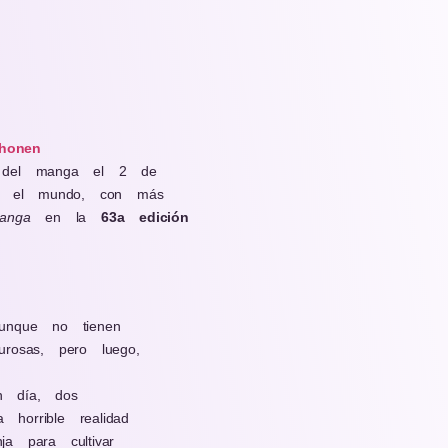
honen
el manga el 2 de
o el mundo, con más
anga
en la
63a edición
unque no tienen
urosas, pero luego,
n día, dos
orrible realidad
a para cultivar