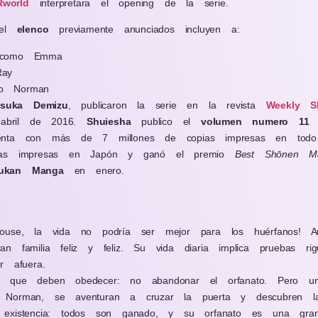
world
interpretara el opening de la serie.
del
elenco
previamente anunciados incluyen a:
omo Emma
ay
 Norman
suka Demizu
, publicaron la serie en la revista
Weekly S
abril de 2016.
Shuiesha
publico el
volumen numero 11
d
uenta con más de 7 millones de copias impresas en tod
pias impresas en Japón y ganó el premio
Best Shōnen M
ukan Manga
en enero.
ouse, la vida no podría ser mejor para los huérfanos! A
n familia feliz y feliz. Su vida diaria implica pruebas rig
r afuera.
a que deben obedecer: no abandonar el orfanato. Pero u
Norman, se aventuran a cruzar la puerta y descubren la h
existencia: todos son ganado, y su orfanato es una granj