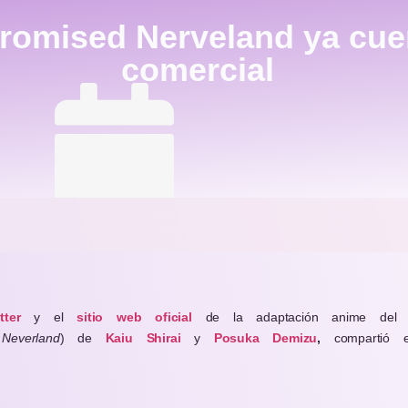
Promised Nerveland ya cue
comercial
October 29, 2020
tter
y el
sitio web oficial
de la adaptación anime de
Neverland
) de
Kaiu Shirai
y
Posuka Demizu
,
compartió e
Por
Isaac León