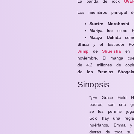
La banda de rock
UVER
Los miembros principal 
Sumire Morohoshi
c
Mariya Ise
como R
Maaya Uchida
como
Shirai
y el ilustrador
Po
Jump
de
Shueisha
en 
noviembre. El manga c
de 4.2 millones de co
de los Premios Shogak
Sinopsis
“¡En Grace Field H
padres, son una gra
se les permite juga
Solo hay una regl
huérfanos, Emma y 
detrás de toda su 