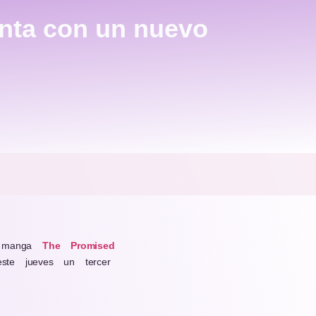
nta con un nuevo
l manga
The Promised
ste jueves un tercer