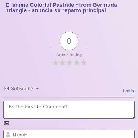
El anime Colorful Pastrale ~from Bermuda
1
2
3
4
5
Triangle~ anuncia su reparto principal
0
Article Rating
Subscribe
Login
N