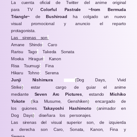
La cuenta oficial de Twitter del anime original
para TV
Colorful Pastrale
~
from Bermuda
Triangle
~
de
Bushiroad
ha colgado un nuevo
visual promocional y anuncio el reparto
protagonista.
Las sirenas son
:
Amane Shindo
:
Caro
Rarisu Tago
:
Takeda Sonata
Moeka Hiraguri
:
Kanon
Risa Tsumugi
:
Fina
Hikaru Tohno
:
Serena
Junji Nishimura
(
Dog Days, Vivid
Strike
)
estar cargo de guiar el anime
mediante
Seven Arc Pictures
, estando
Michiko
Yokote
(
Ika Musume, Genshiken
)
encargado de
los guiones.
Takayoshi Hashimoto
(
animador en
Dog Days
)
diseñara los personajes.
Las sirenas del visual superior son, de izquierda
a derecha son Caro, Sonata, Kanon, Fina y
Serena.