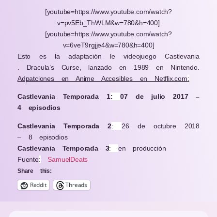
[youtube=https://www.youtube.com/watch?
v=pv5Eb_ThWLM&w=780&h=400]
[youtube=https://www.youtube.com/watch?
v=6veT9rgjje4&w=780&h=400]
Esto es la adaptación le videojuego Castlevania
. Dracula’s Curse, lanzado en 1989 en Nintendo.
Adpatciones en Anime Accesibles en Netflix.com
:
Castlevania Temporada 1
:
07 de julio 2017 –
4 episodios
Castlevania Temporada 2
:
26 de octubre 2018
– 8 episodios
Castlevania Temporada 3
:
en producción
Fuente
:
SamuelDeats
Share this:
Reddit
Threads