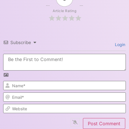
Article Rating
Subscribe
Login
N
E
W