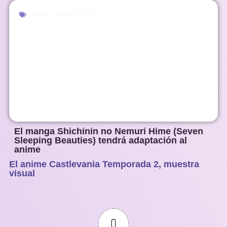
Anime
,
Manga
,
Noticias
El manga Shichinin no Nemuri Hime (Seven
Sleeping Beauties) tendrá adaptación al
anime
El anime Castlevania Temporada 2, muestra
1
2
3
4
5
visual
0