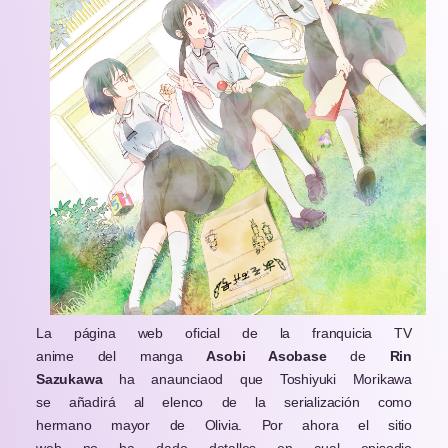
La página web oficial de la franquicia TV
anime del manga
Asobi Asobase
de
Rin
Sazukawa
ha anaunciaod que Toshiyuki Morikawa
se añadirá al elenco de la serialización como
hermano mayor de Olivia. Por ahora el sitio