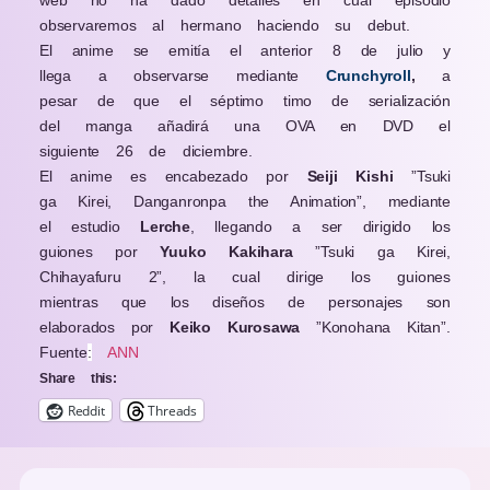
web no ha dado detalles en cual episodio
observaremos al hermano haciendo su debut.
El anime se emitía el anterior 8 de julio y
llega a observarse mediante
Crunchyroll
,
a
pesar de que el séptimo timo de serialización
del manga añadirá una OVA en DVD el
siguiente 26 de diciembre.
El anime es encabezado por
Seiji Kishi
”Tsuki
ga Kirei, Danganronpa the Animation”, mediante
el estudio
Lerche
, llegando a ser dirigido los
guiones por
Yuuko Kakihara
”Tsuki ga Kirei,
Chihayafuru 2”, la cual dirige los guiones
mientras que los diseños de personajes son
elaborados por
Keiko Kurosawa
”Konohana Kitan”.
Fuente
:
ANN
Share this:
Reddit
Threads