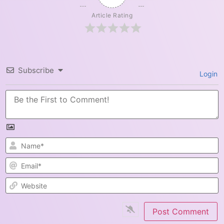
Article Rating
Subscribe
Login
N
E
W