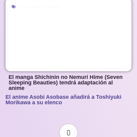
Anime
,
Manga
,
Noticias
El manga Shichinin no Nemuri Hime (Seven
Sleeping Beauties) tendrá adaptación al
anime
El anime Asobi Asobase añadirá a Toshiyuki
1
2
3
4
5
Morikawa a su elenco
0