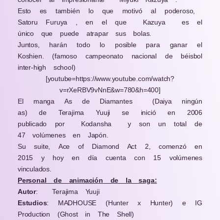
Esto es también lo que motivó al poderoso,
Satoru Furuya , en el que
Kazuya
es el
único que puede atrapar sus bolas.
Juntos, harán todo lo posible para ganar el
Koshien. (famoso campeonato nacional de béisbol
inter-high school)
[youtube=https://www.youtube.com/watch?
v=rXeRBV9vNnE&w=780&h=400]
El manga
As de Diamantes
(Daiya ningún
as)
de
Terajima Yuuji
se inició en 2006
publicado por
Kodansha
y son un total de
47 volúmenes en Japón.
Su suite,
Ace of Diamond Act 2, comenzó en
2015 y hoy en día cuenta con 15 volúmenes
vinculados.
Personal de animación de la saga:
Autor
:
Terajima Yuuji
Estudios
:
MADHOUSE
(Hunter x Hunter)
e
IG
Production
(Ghost in The Shell)