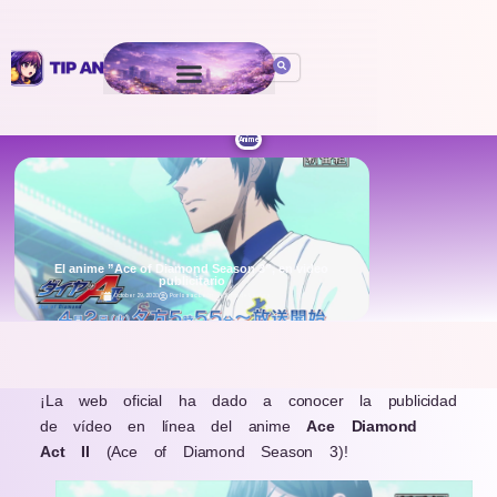
Anime
El anime ”Ace of Diamond Season 3”, en video
publicitario
October 29, 2020
Por
Isaac León
5 min de Lectura
.
¡La web oficial ha dado a conocer la publicidad
de vídeo en línea del anime
Ace Diamond
Act II
(Ace of Diamond Season 3)!