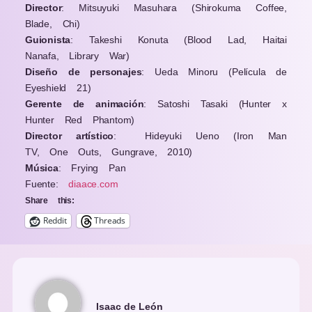
Director
:
Mitsuyuki Masuhara
(Shirokuma Coffee,
Blade, Chi)
Guionista
:
Takeshi Konuta
(Blood Lad, Haitai
Nanafa, Library War)
Diseño de personajes
:
Ueda Minoru
(Película de
Eyeshield 21)
Gerente de animación
:
Satoshi Tasaki
(Hunter x
Hunter Red Phantom)
Director artístico
:
Hideyuki Ueno
(Iron Man
TV, One Outs, Gungrave, 2010)
Música
: Frying Pan
Fuente:
diaace.com
Share this:
Reddit
Threads
Isaac de León