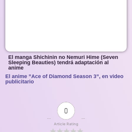
El manga Shichinin no Nemuri Hime (Seven
Sleeping Beauties) tendrá adaptación al
anime
El anime ”Ace of Diamond Season 3”, en video
1
2
3
4
5
publicitario
0
Article Rating