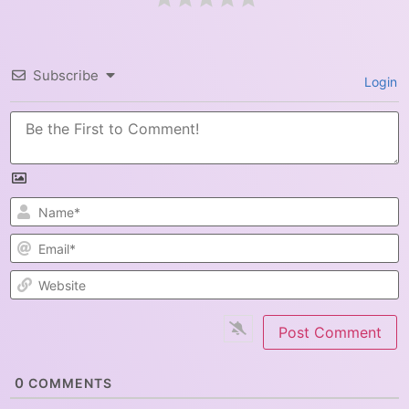
Subscribe
Login
N
E
W
0
COMMENTS