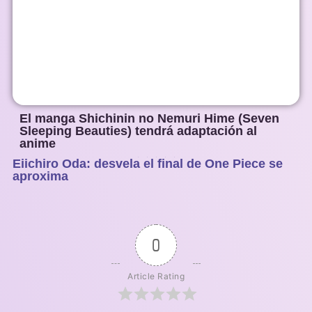
El manga Shichinin no Nemuri Hime (Seven
Sleeping Beauties) tendrá adaptación al
anime
Eiichiro Oda: desvela el final de One Piece se
1
2
3
4
5
aproxima
0
Article Rating