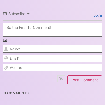
Subscribe
Login
N
E
W
0
COMMENTS