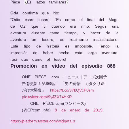
Piece
¿
Es lazos familiares
?
Oda
confirma que No:
“Odio esas cosas”. “Es como el final del Mago
de Oz, que vi cuando era niño. Seguir una
aventura durante tanto tiempo, y hacer de la
aventura un tesoro, es realmente insatisfactorio.
Este tipo de historia es imposible. Tengo la
impresión de haber hecho esta larga aventura,
¡así que dame el tesoro!
Promoción en video del episodio 868
ONE PIECE .com ニュース｜アニメ次回予
告を更新！第868話 「男の覚悟 カタクリ命
がけ大勝負」
https://t.co/97bQVcF0sm
pic.twitter.com/9yJZX74HKP
— ONE PIECE.com(ワンピース)
(@OPcom_info)
8 de enero de 2019
https://platform.twitter.com/widgets.js