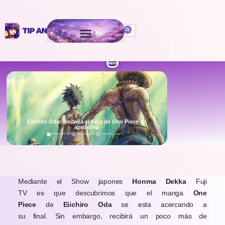
Anime
Eiichiro Oda: desvela el final de One Piece se
aproxima
October 29, 2020
Por
Isaac León
5 min de Lectura
.
Mediante el Show japones
Honma Dekka
Fuji
TV es que descubrimos que el manga
One
Piece
de
Eiichiro Oda
se esta acercando a
su final. Sin embargo, recibirá un poco más de