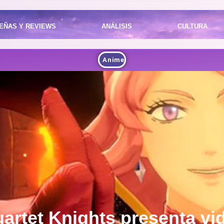
EÑAS Y REVIEWS
ANÁLISIS
CULTURA
Anime
uartet Knights presenta v