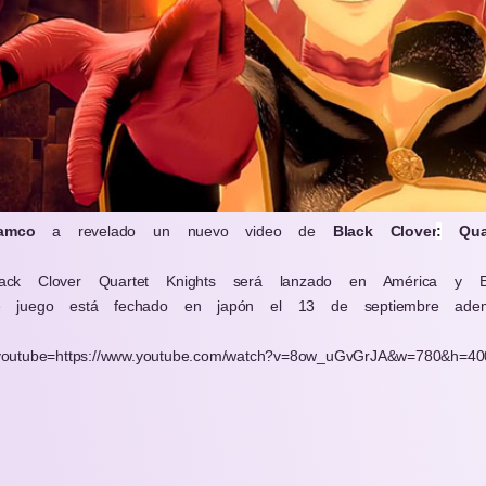
amco
a revelado un nuevo video de
Black Clover
:
Quar
ack Clover Quartet Knights será lanzado en América y E
e juego está fechado en japón el 13 de septiembre adem
youtube=https://www.youtube.com/watch?v=8ow_uGvGrJA&w=780&h=40