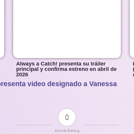
Always a Catch! presenta su tráiler
principal y confirma estreno en abril de
2026
presenta video designado a Vanessa
1
2
3
4
5
0
Article Rating