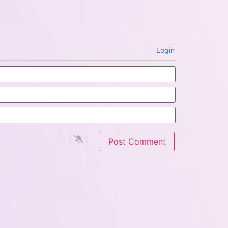
Login
Name*
Email*
Website