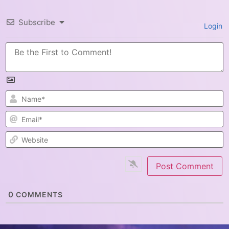
Subscribe
Login
N
E
W
0
COMMENTS