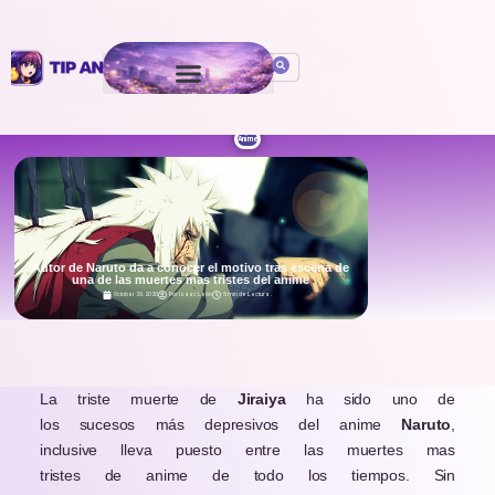
Anime
Autor de Naruto da a conocer el motivo tras escena de
una de las muertes mas tristes del anime
October 29, 2020
Por
Isaac León
5 min de Lectura
.
La triste muerte de
Jiraiya
ha sido uno de
los sucesos más depresivos del anime
Naruto
,
inclusive lleva puesto entre las muertes mas
tristes de anime de todo los tiempos. Sin