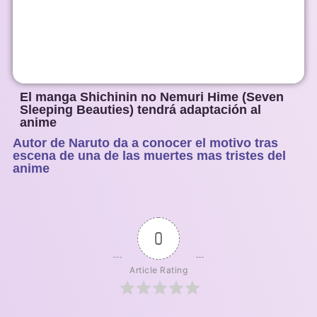
El manga Shichinin no Nemuri Hime (Seven
Sleeping Beauties) tendrá adaptación al
anime
Autor de Naruto da a conocer el motivo tras
1
2
3
4
5
escena de una de las muertes mas tristes del
anime
0
Article Rating