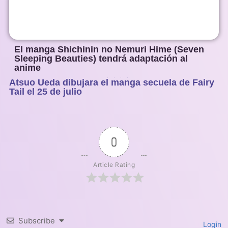
El manga Shichinin no Nemuri Hime (Seven
Sleeping Beauties) tendrá adaptación al
anime
Atsuo Ueda dibujara el manga secuela de Fairy
1
2
3
4
5
Tail el 25 de julio
0
Article Rating
Subscribe
Login