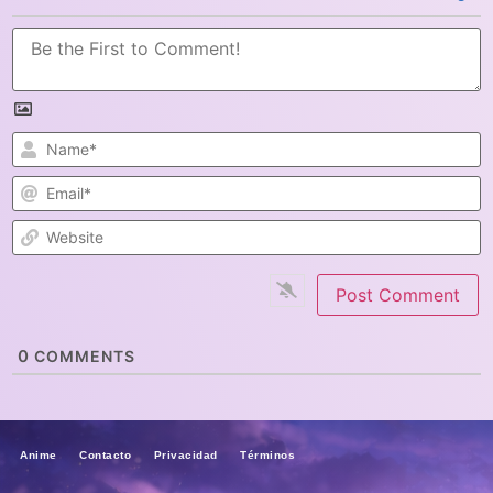
N
E
W
0
COMMENTS
Anime Contacto Privacidad Términos