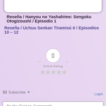
Reseña / Hanyou no Yashahime: Sengoku
Otogizoushi / Episodio 1
Reseña / Uchuu Senkan Tiramisú II / Episodios
1
2
3
4
5
10 – 12
0
Article Rating
Subscribe
Login