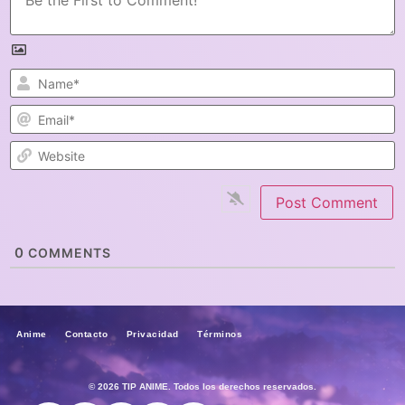
N
E
W
0
COMMENTS
Anime Contacto Privacidad Términos
© 2026 TIP ANIME. Todos los derechos reservados.