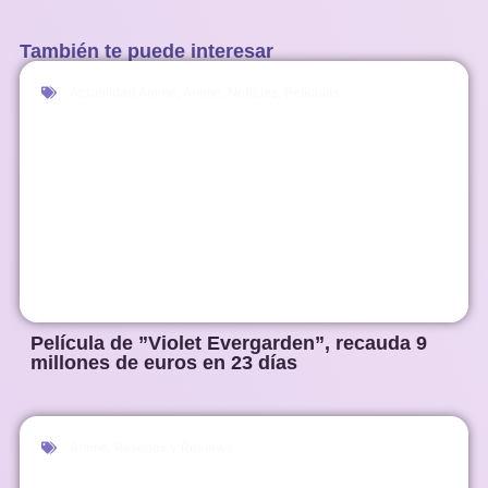
También te puede interesar
Actualidad Anime
,
Anime
,
Noticias
,
Películas
Película de ”Violet Evergarden”, recauda 9
millones de euros en 23 días
Anime
,
Reseñas y Reviews