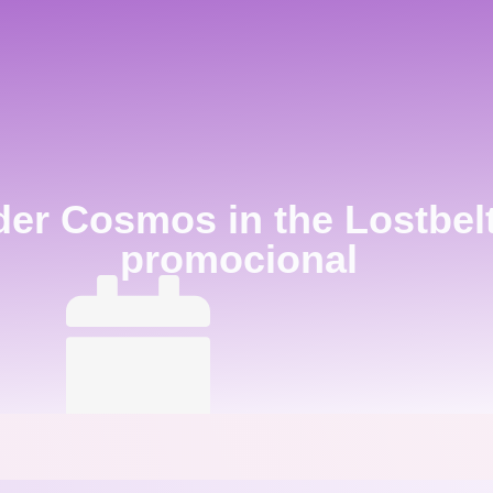
er Cosmos in the Lostbelt, 
promocional
October 29, 2020