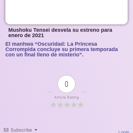
Mushoku Tensei desvela su estreno para
enero de 2021
El manhwa “Oscuridad: La Princesa
1
2
3
4
5
Corrompida concluye su primera temporada
con un final lleno de misterio”.
0
Article Rating
Subscribe
Login