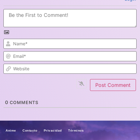
N
E
W
0
COMMENTS
Anime Contacto Privacidad Términos