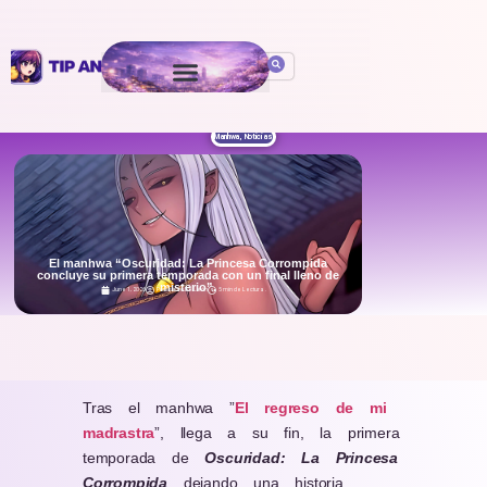
Manhwa
,
Noticias
El manhwa “Oscuridad: La Princesa Corrompida
concluye su primera temporada con un final lleno de
misterio”.
June 1, 2026
Por
Isaac De León
5 min de Lectura
.
Tras el manhwa ”
El regreso de mi
madrastra
”, llega a su fin, la primera
temporada de
Oscuridad: La Princesa
Corrompida
dejando una historia